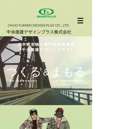
​CHUO FUKKEN DESIGN PLUS CO., LTD.
​中央復建デザインプラス株式会社
土木構造物の専門技術者集団
​【中央復建デザインプラス】
つくる
まもる
＆
​鉄道／道路構造物の設計
各種土木構造物の維持管理