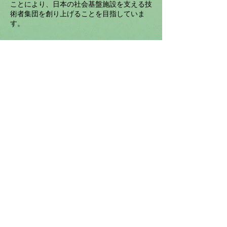
ことにより、日本の社会基盤施設を支える技
術者集団を創り上げることを目指していま
す。
Contact
〒533-0033
大阪市東淀川区東中島4-11-10​​
Tel
06-6160-1135
​Info-cfkdp@cfk.co.jp
インスタグラムやってます