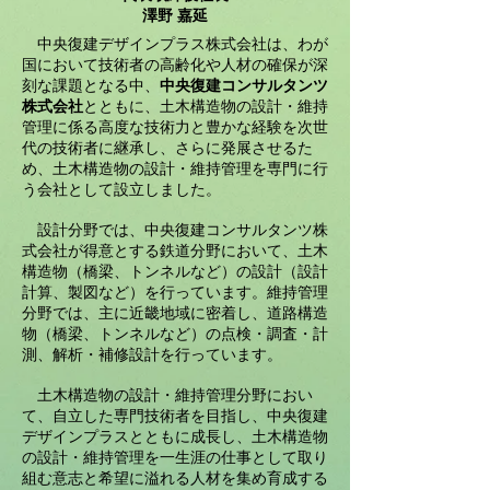
​澤野 嘉延
中央復建デザインプラス株式会社は、わが
国において技術者の高齢化や人材の確保が深
刻な課題となる中、
中央復建コンサルタンツ
株式会社
とともに、土木構造物の設計・維持
管理に係る高度な技術力と豊かな経験を次世
代の技術者に継承し、さらに発展させるた
め、土木構造物の設計・維持管理を専門に行
う会社として設立しました。
設計分野では、中央復建コンサルタンツ株
式会社が得意とする鉄道分野において、土木
構造物（橋梁、トンネルなど）の設計（設計
計算、製図など）を行っています。維持管理
分野では、主に近畿地域に密着し、道路構造
物（橋梁、トンネルなど）の点検・調査・計
測、解析・補修設計を行っています。
土木構造物の設計・維持管理分野におい
て、自立した専門技術者を目指し、中央復建
デザインプラスとともに成長し、土木構造物
の設計・維持管理を一生涯の仕事として取り
組む意志と希望に溢れる人材を集め育成する