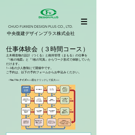
​CHUO FUKKEN DESIGN PLUS CO., LTD.
​中央復建デザインプラス株式会社
仕事体験会（３時間コース）
土木構造物の設計（つくる）と維持管理（まもる）の仕事を
『1枚の地図』と『1枚の写真』からワーク形式で
体験していた
だけます。
​1~3名の少人数制にて開催中です。
ご予約は、以下の予約フォームからお申込みください。
​
<
Yes / N
o クイズ>
↓↓↓図をクリックし
て拡大↓↓↓