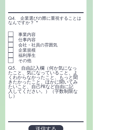
Q4. 企業選びの際に重視することは
必
なんですか？
*
須
項
事業内容
目
仕事内容
会社・社員の雰囲気
企業規模
福利厚生
その他
Q5. 自由記入欄（何か気になっ
たこと、気になっていること、よ
くわからなかったこと、もっと聞
きたかったこと、ほかに聞いてみ
たいこと、自己PRなど自由に記
入してください。）（字数制限な
し）
送信する